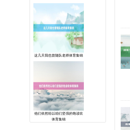
这几天我也曾随队老师体育集锦
他们依然给以咱们坚强的饱读吹
体育集锦