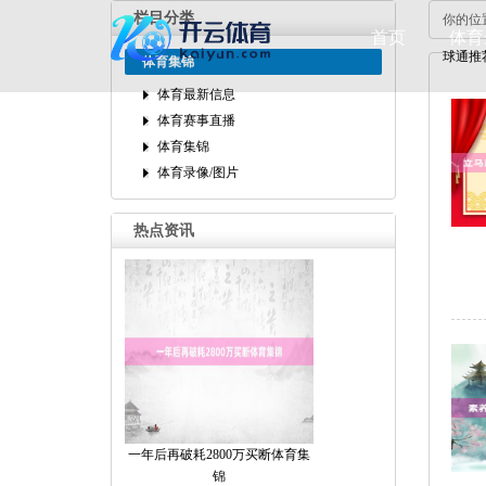
栏目分类
你的位
首页
体育
球通推
体育集锦
体育最新信息
体育赛事直播
体育集锦
体育录像/图片
热点资讯
一年后再破耗2800万买断体育集
锦