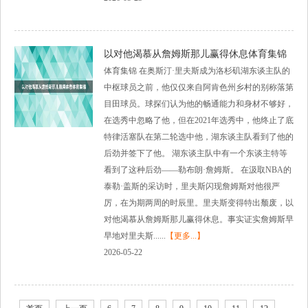
以对他渴慕从詹姆斯那儿赢得休息体育集锦
体育集锦 在奥斯汀·里夫斯成为洛杉矶湖东谈主队的
中枢球员之前，他仅仅来自阿肯色州乡村的别称落第
目田球员。球探们认为他的畅通能力和身材不够好，
在选秀中忽略了他，但在2021年选秀中，他终止了底
特律活塞队在第二轮选中他，湖东谈主队看到了他的
后劲并签下了他。 湖东谈主队中有一个东谈主特等
看到了这种后劲——勒布朗·詹姆斯。 在汲取NBA的
泰勒·盖斯的采访时，里夫斯闪现詹姆斯对他很严
厉，在为期两周的时辰里。里夫斯变得特出颓废，以
对他渴慕从詹姆斯那儿赢得休息。事实证实詹姆斯早
早地对里夫斯......
【更多...】
2026-05-22