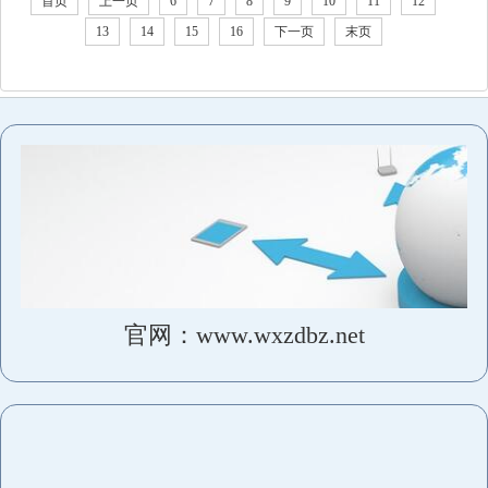
首页
上一页
6
7
8
9
10
11
12
13
14
15
16
下一页
末页
官网：www.wxzdbz.net