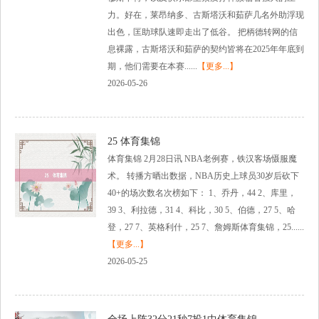
力。好在，莱昂纳多、古斯塔沃和茹萨几名外助浮现
出色，匡助球队速即走出了低谷。 把柄德转网的信
息裸露，古斯塔沃和茹萨的契约皆将在2025年年底到
期，他们需要在本赛......
【更多...】
2026-05-26
25 体育集锦
体育集锦 2月28日讯 NBA老例赛，铁汉客场慑服魔
术。 转播方晒出数据，NBA历史上球员30岁后砍下
40+的场次数名次榜如下： 1、乔丹，44 2、库里，
39 3、利拉德，31 4、科比，30 5、伯德，27 5、哈
登，27 7、英格利什，25 7、詹姆斯体育集锦，25......
【更多...】
2026-05-25