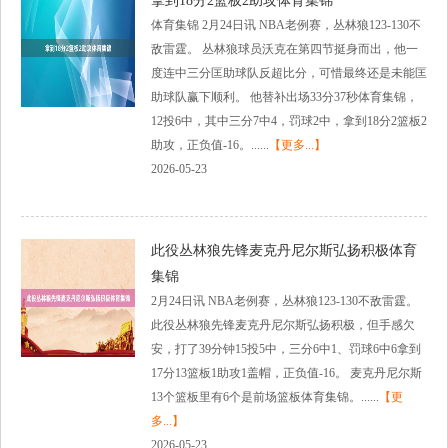
拿到18分2篮板2助攻体育集锦
体育集锦 2月24日讯 NBA老例赛，丛林狼123-130不
敌雷霆。 丛林狼球员沃克在第四节挺身而出，他一
度连中三分匡助球队反超比分，可惜最终还是未能匡
助球队赢下顺利。 他替补出场33分37秒体育集锦，
12投6中，其中三分7中4，罚球2中，拿到18分2篮板2
助攻，正负值-16。......
【更多...】
2026-05-23
此役丛林狼先锋麦克丹尼尔斯弘扬积极体育
集锦
2月24日讯 NBA老例赛，丛林狼123-130不敌雷霆。
此役丛林狼先锋麦克丹尼尔斯弘扬积极，但手感欠
安，打了39分钟15投5中，三分6中1、罚球6中6拿到
17分13篮板1助攻1盖帽，正负值-16。 麦克丹尼尔斯
13个篮板里有6个是前场篮板体育集锦。......
【更
多...】
2026-05-23