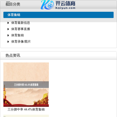
栏目分类
体育集锦
体育最新信息
体育赛事直播
体育集锦
体育录像/图片
热点资讯
三分掷中率 44.4%体育集锦