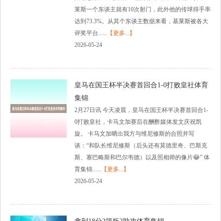
莱斯一个东谈主就有10次射门，此外他的传球得手率
达到73.3%。从其个东谈主数据来看，基莱斯被各大
评奖平台......
【更多...】
2026-05-24
皇马在国王杯半决赛首回合1-0打败皇社体育
集锦
2月27日讯 今天凌晨，皇马在国王杯半决赛首回合1-
0打败皇社，卡马文加赛后在酬酢媒体发文庆祝凯
旋。 卡马文加晒出我方与维尼修斯的合照并写
谈：“和队长维尼修斯（后头还有莫德里奇、巴斯克
斯、塞巴略斯和巴尔韦德）以及照相师的像片😂” 体
育集锦......
【更多...】
2026-05-24