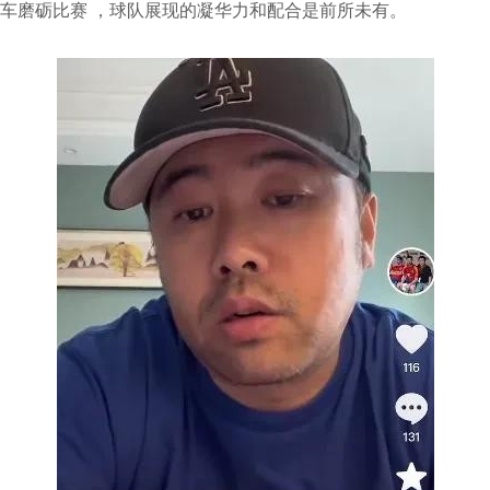
车磨砺比赛 ，球队展现的凝华力和配合是前所未有。