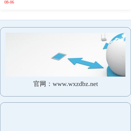
08-06
官网：www.wxzdbz.net