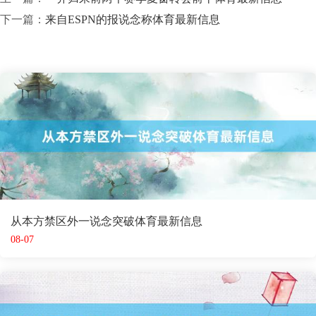
下一篇：
来自ESPN的报说念称体育最新信息
从本方禁区外一说念突破体育最新信息
08-07