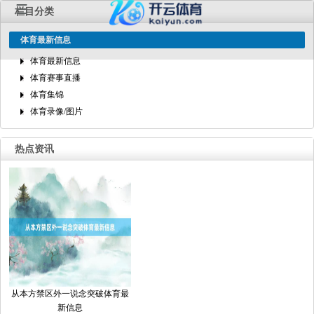
栏目分类
体育最新信息
体育最新信息
体育赛事直播
体育集锦
体育录像/图片
热点资讯
从本方禁区外一说念突破体育最
新信息