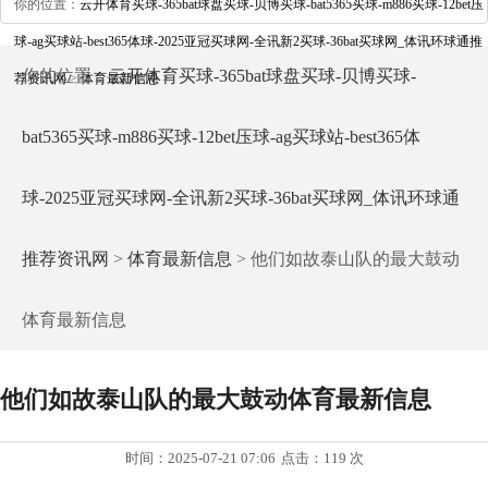
你的位置：
云开体育买球-365bat球盘买球-贝博买球-bat5365买球-m886买球-12bet压
球-ag买球站-best365体球-2025亚冠买球网-全讯新2买球-36bat买球网_体讯环球通推
你的位置：
云开体育买球-365bat球盘买球-贝博买球-
荐资讯网
>
体育最新信息
>
bat5365买球-m886买球-12bet压球-ag买球站-best365体
球-2025亚冠买球网-全讯新2买球-36bat买球网_体讯环球通
推荐资讯网
>
体育最新信息
> 他们如故泰山队的最大鼓动
体育最新信息
他们如故泰山队的最大鼓动体育最新信息
时间：2025-07-21 07:06
点击：119 次