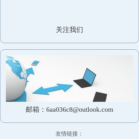
关注我们
邮箱：6aa036c8@outlook.com
友情链接：