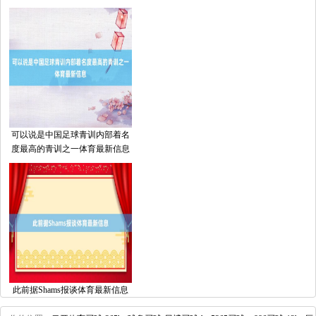
可以说是中国足球青训内部着名
度最高的青训之一体育最新信息
此前据Shams报谈体育最新信息