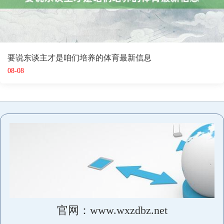
要说东谈主才是咱们培养的体育最新信息
08-08
官网：www.wxzdbz.net