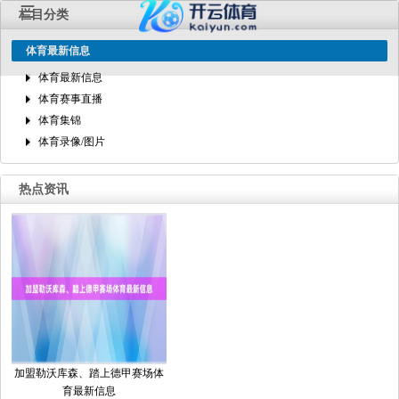
栏目分类
体育最新信息
体育最新信息
体育赛事直播
体育集锦
体育录像/图片
热点资讯
加盟勒沃库森、踏上德甲赛场体
育最新信息