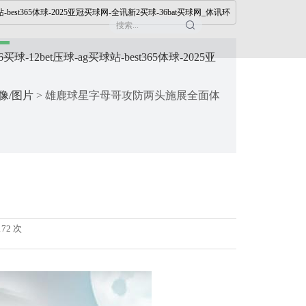
站-best365体球-2025亚冠买球网-全讯新2买球-36bat买球网_体讯环
球-12bet压球-ag买球站-best365体球-2025亚
像/图片
> 雄鹿球星字母哥攻防两头施展全面体
72 次