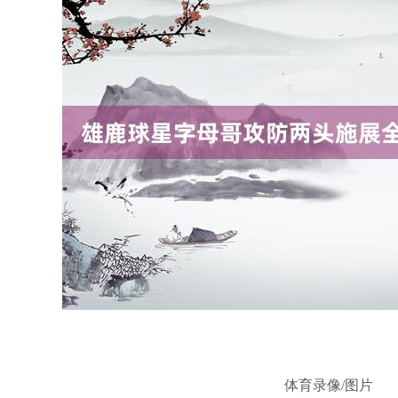
体育录像/图片