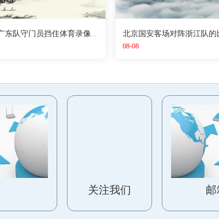
却被广东队守门员挡住体育录像/图片
08-08
关注我们
邮箱