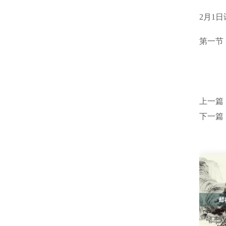
2月1日
第一节
上一篇
下一篇