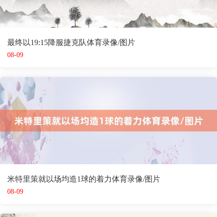
最终以19:15降服捷克队体育录像/图片
08-09
米特里策就以场均造1球的着力体育录像/图片
08-09