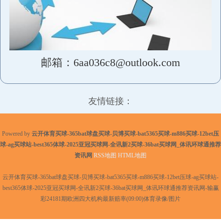
邮箱：6aa036c8@outlook.com
友情链接：
Powered by
云开体育买球-365bat球盘买球-贝博买球-bat5365买球-m886买球-12bet压
球-ag买球站-best365体球-2025亚冠买球网-全讯新2买球-36bat买球网_体讯环球通推荐
资讯网
RSS地图
HTML地图
云开体育买球-365bat球盘买球-贝博买球-bat5365买球-m886买球-12bet压球-ag买球站-
best365体球-2025亚冠买球网-全讯新2买球-36bat买球网_体讯环球通推荐资讯网-输赢
彩24181期欧洲四大机构最新赔率(09:00)体育录像/图片