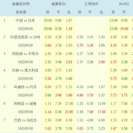
输赢彩对阵
威廉希尔
立博海外
Bet365
世初赛
胜
平
负
胜
平
负
胜
平
1
中国 vs 日本
26.00
9.00
1.07
23.00
8.00
18日09:00
19.00
8.50
1.10
15.00
10.00
2
印度尼西亚 vs 沙特
3.50
3.50
1.95
3.50
3.10
1.95
4.20
3.30
18日09:00
3.60
3.50
1.95
3.70
3.20
1.85
4.33
3.30
3
阿联酋 vs 卡塔尔
2.45
3.50
2.60
2.37
3.30
2.50
2.40
3.50
18日09:00
2.45
3.40
2.63
2.37
3.20
2.60
2.55
3.30
4
巴林 vs 澳大利亚
5.00
3.75
1.65
5.50
3.80
18日09:00
5.50
3.70
1.60
5.75
3.60
5
科威特 vs 约旦
6.00
3.75
1.55
4.50
3.40
1.67
5.50
3.60
18日09:00
5.00
3.90
1.60
4.80
3.70
1.57
5.75
3.75
6
阿根廷 vs 秘鲁
1.13
7.50
17.00
1.20
6.50
13.00
1.17
7.00
1
18日09:00
1.14
6.50
21.00
1.18
7.00
17.00
1.17
7.00
1
7
巴西 vs 乌拉圭
1.50
3.90
6.50
1.55
4.00
6.00
1.53
4.10
18日09:00
1.62
3.70
5.50
1.65
3.75
5.25
1.67
3.50