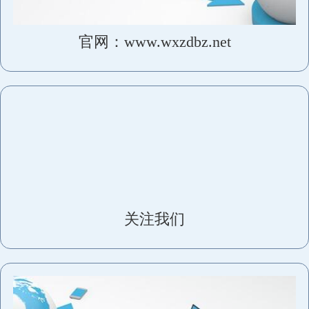
官网：www.wxzdbz.net
关注我们