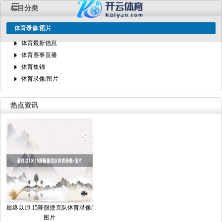
栏目分类
体育录像/图片
体育最新信息
体育赛事直播
体育集锦
体育录像/图片
热点资讯
最终以19:15降服捷克队体育录像/
图片