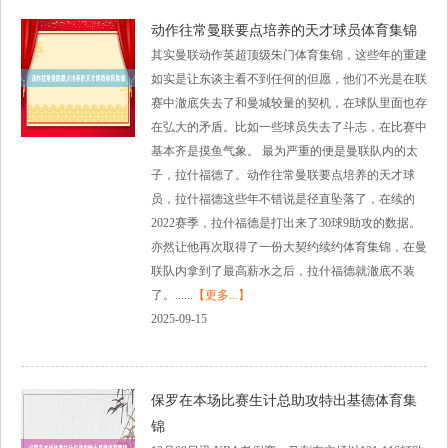
动作往常曼联要点培养的天才球员体育集锦
其实曼联动作英超顶级朱门体育集锦，这些年的重建
如实是让东谈主看不到任何的但愿，他们不光是在联
赛中澈底失去了和曼城较量的契机，在球队里面也存
在弘大的矛盾。比如一些球员失去了斗志，在比赛中
基本齐是摸鱼气象。 最为严重的便是曼联队内的太
子，拉什福德了。动作往常曼联要点培养的天才球
员，拉什福德这些年不错说是径直坠落了，在续的
2022赛季，拉什福德是打出来了30球9助攻的数据。
亦然让他再次取得了一份大契约续约体育集锦，在曼
联队内拿到了最高薪水之后，拉什福德就澈底不装
了。......
【更多...】
2025-09-15
保罗在本场比赛生计总助攻特出基德体育集
锦