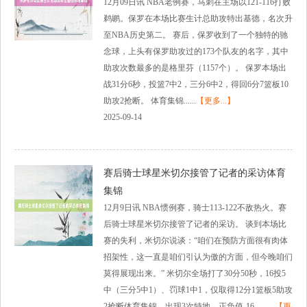
12月09日讯 NBA老例赛，马刺在主场以121-116打败
鹈鹕。保罗在本场比赛生计总助攻特出基德，名次升
至NBA历史第二。 赛后，保罗收到了一个独特的驰
念球，上头有保罗助攻过的173个队友的名字，其中
助攻次数最多的是格里芬（1157个）。 保罗本场出
战31分6秒，投篮7中2，三分6中2，得回6分7篮板10
助攻2抢断。 体育集锦......
【更多...】
2025-09-14
赛后骑士球星米切尔接管了记者的采访体育
集锦
12月9日讯 NBA惯例赛，骑士113-122不敌热火。赛
后骑士球星米切尔接管了记者的采访。 谈到本场比
赛的失利，米切尔说谈：“咱们在预防方面很有肉体
招架性，这一直是咱们引认为傲的方面，但今晚咱们
莫得展现出来。” 米切尔全场打了30分50秒，16投5
中（三分5中1）、罚球1中1，仅取得12分1篮板5助攻
2抢断体育集锦，出现3次特地，正负值-16。......
【更