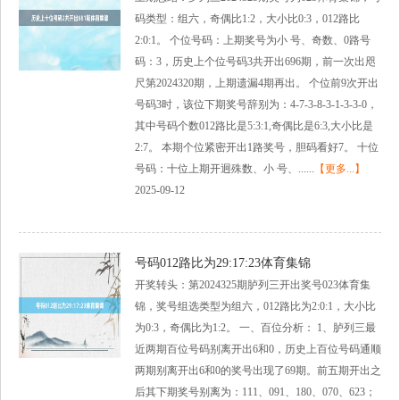
码类型：组六，奇偶比1:2，大小比0:3，012路比
2:0:1。 个位号码：上期奖号为小 号、奇数、0路号
码：3，历史上个位号码3共开出696期，前一次出咫
尺第2024320期，上期遗漏4期再出。 个位前9次开出
号码3时，该位下期奖号辞别为：4-7-3-8-3-1-3-3-0，
其中号码个数012路比是5:3:1,奇偶比是6:3,大小比是
2:7。 本期个位紧密开出1路奖号，胆码看好7。 十位
号码：十位上期开迥殊数、小 号、......
【更多...】
2025-09-12
号码012路比为29:17:23体育集锦
开奖转头：第2024325期胪列三开出奖号023体育集
锦，奖号组选类型为组六，012路比为2:0:1，大小比
为0:3，奇偶比为1:2。 一、百位分析： 1、胪列三最
近两期百位号码别离开出6和0，历史上百位号码通顺
两期别离开出6和0的奖号出现了69期。前五期开出之
后其下期奖号别离为：111、091、180、070、623；