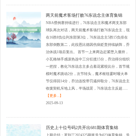
两天前魔术客场打败76东说念主体育集锦
NBA惯例赛持续进行，76东说念主和魔术两支东部
球队再次对话，两天前魔术客场打败76东说念主，现
在16胜8负位列东部第3位，76东说念主5胜15负排在
东部倒数第二，此役恩比德因伤病贬责持续缺阵，乔
治休战1场后复出。 首节一上来两边赶紧堕入僵持，
小瓦格纳手感滚热连中三分狂揽15分，乔治得分组织
一把捏，教化76东说念主多点着花紧咬比分，首节规
模时魔术跳动2分，次节转头，魔术枢纽霎时哑火单
节仅得回14分，乔治连投带罚遏抑取分，76东说念主
收拢契机斥地上风，半场战罢，76东说念主反超......
【更多...】
2025-09-13
历史上十位号码2共开出681期体育集锦
上期总结：罗列三2024325期奖号为023体育集锦，号