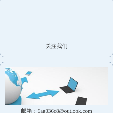
关注我们
邮箱：6aa036c8@outlook.com