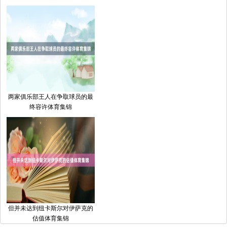
两家俱乐部王人在争取球员的最
终容许体育集锦
但并未达到纽卡斯尔对伊萨克的
估值体育集锦