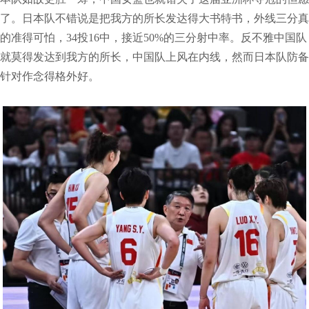
了。日本队不错说是把我方的所长发达得大书特书，外线三分真
的准得可怕，34投16中，接近50%的三分射中率。反不雅中国队
就莫得发达到我方的所长，中国队上风在内线，然而日本队防备
针对作念得格外好。