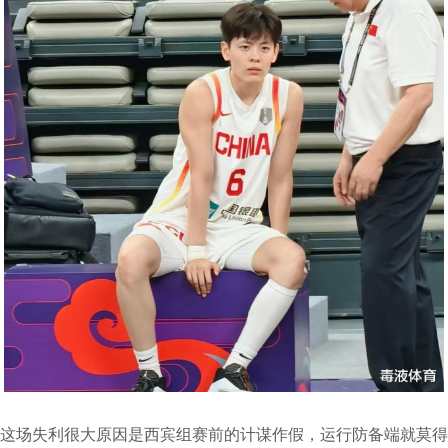
这场失利很大原因是西宾组赛前的计谋作假，运行防备端就莫得