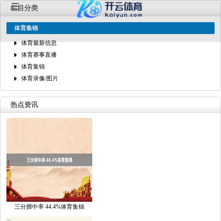
栏目分类
体育集锦
体育最新信息
体育赛事直播
体育集锦
体育录像/图片
热点资讯
三分掷中率 44.4%体育集锦