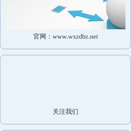
官网：www.wxzdbz.net
关注我们