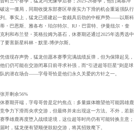
昔时三个赛季，猛龙均无缘季后赛；2025-26赛季，他们渴慕冲
破这一僵局，同期收拢东部赛区举座实力下滑的机会重返强队行
列。事实上，猛龙已搭建起一套颇具后劲的中枢声势——以斯科
蒂・巴恩斯、雅各布・珀尔特尔、RJ・巴雷特、伊曼纽尔・奎
克利和布兰登・英格拉姆为基石，休赛期还通过2025年选秀选中
了要害新星科林・默里-博伊尔斯。
凭借现存声势，猛龙但愿本赛季完满战绩反弹，但为保障起见，
他们仍可能在交游闭幕日前寻求补强，而“引进超等巨星”则是球
队的潜在场合——字母哥恰是他们永久关爱的方针之一。
张开剩余56%
休赛期开端，字母哥曾是定约焦点：多量媒体瞻望他可能因雄鹿
竞争力下滑而央求交游，但最终并未出现这一方法。不外，若新
赛季雄鹿再度堕入战绩逆境，这位超等时尚仍有可能转换主意；
届时，猛龙便有望顺便鼓励交游，将其招致麾下。