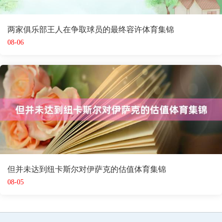
两家俱乐部王人在争取球员的最终容许体育集锦
08-06
但并未达到纽卡斯尔对伊萨克的估值体育集锦
08-05