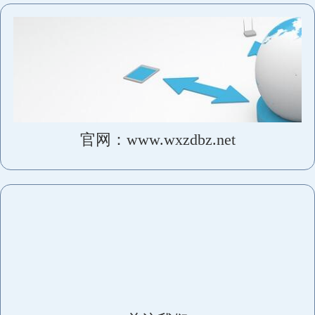
官网：www.wxzdbz.net