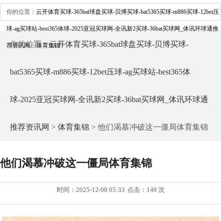
你的位置：
云开体育买球-365bat球盘买球-贝博买球-bat5365买球-m886买球-12bet压
球-ag买球站-best365体球-2025亚冠买球网-全讯新2买球-36bat买球网_体讯环球通推
你的位置：
云开体育买球-365bat球盘买球-贝博买球-
荐资讯网
>
体育集锦
>
bat5365买球-m886买球-12bet压球-ag买球站-best365体
球-2025亚冠买球网-全讯新2买球-36bat买球网_体讯环球通
推荐资讯网
>
体育集锦
> 他们渴慕冲破这一僵局体育集锦
他们渴慕冲破这一僵局体育集锦
时间：2025-12-08 05:33
点击：149 次